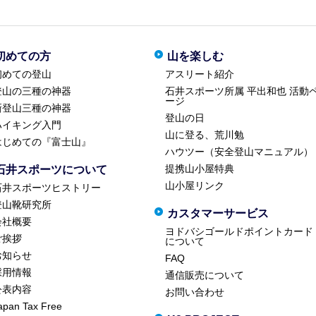
初めての方
山を楽しむ
初めての登山
アスリート紹介
登山の三種の神器
石井スポーツ所属 平出和也 活動
ージ
新登山三種の神器
登山の日
ハイキング入門
山に登る、荒川勉
はじめての『富士山』
ハウツー（安全登山マニュアル）
提携山小屋特典
石井スポーツについて
山小屋リンク
石井スポーツヒストリー
登山靴研究所
カスタマーサービス
会社概要
ヨドバシゴールドポイントカード
ご挨拶
について
お知らせ
FAQ
採用情報
通信販売について
公表内容
お問い合わせ
apan Tax Free